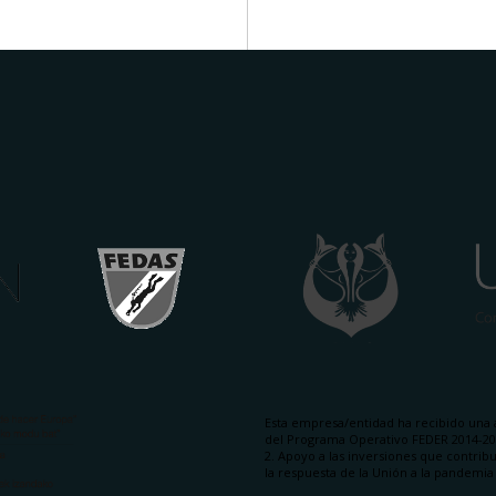
Esta empresa/entidad ha recibido una 
del Programa Operativo FEDER 2014-202
2. Apoyo a las inversiones que contrib
la respuesta de la Unión a la pandemi