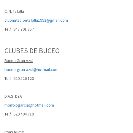
C. N. Tafalla
clubnataciontafalla1992@gmail.com
Telf.: 948 701 857
CLUBES DE BUCEO
Buceo Gran Azul
buceo-gran-azul@hotmail.com
Telf.: 620 526 120
D.A.S. DYA
montxogarcia@hotmail.com
Telf.: 629 404 710
Itsas Kume