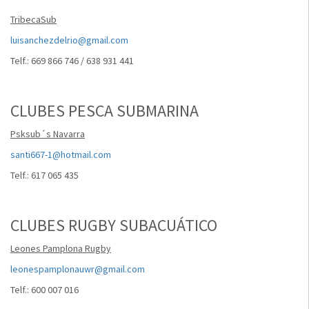
TribecaSub
luisanchezdelrio@gmail.com
Telf.: 669 866 746 / 638 931 441
CLUBES PESCA SUBMARINA
Psksub´s Navarra
santi667-1@hotmail.com
Telf.: 617 065 435
CLUBES RUGBY SUBACUÁTICO
Leones Pamplona Rugby
leonespamplonauwr@gmail.com
Telf.: 600 007 016