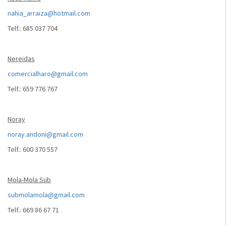
nahia_arraiza@hotmail.com
Telf.: 685 037 704
Nereidas
comercialharo@gmail.com
Telf.: 659 776 767
Noray
noray.andoni@gmail.com
Telf.: 600 370 557
Mola-Mola Sub
submolamola@gmail.com
Telf.: 669 86 67 71