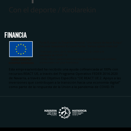
FINANCIA
Esta empresa/entidad ha recibido una ayuda cofinanciada al 100% con
recursos REACT UE, a través del Programa Operativo FEDER 2014-2020
de Navarra, a través del Objetivo Específico “OE REACT UE 2. Apoyo a las
inversiones que contribuyan a la transición hacia una economía digital”
como parte de la respuesta de la Unión a la pandemia de COVID-19